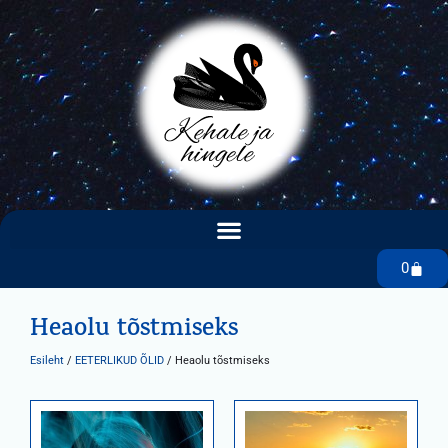
0
Heaolu tõstmiseks
Esileht
/
EETERLIKUD ÕLID
/ Heaolu tõstmiseks