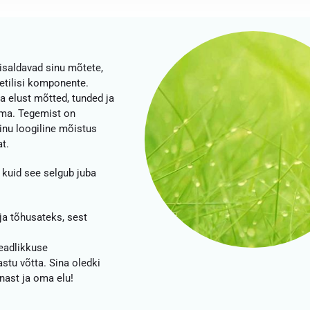
sisaldavad sinu mõtete,
etilisi komponente.
a elust mõtted, tunded ja
uma. Tegemist on
sinu loogiline mõistus
at.
, kuid see selgub juba
a tõhusateks, sest
eadlikkuse
astu võtta. Sina oledki
nnast ja oma elu!