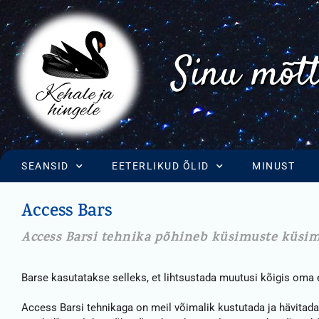
Sinu mõtt
SEANSID
EETERLIKUD ÕLID
MINUST
Access Bars
Access Barsi tehnika põhineb küsimuste küsim
Barse kasutatakse selleks, et lihtsustada muutusi kõigis oma
Access Barsi tehnikaga on meil võimalik kustutada ja hävitada k