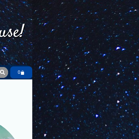
use!
0