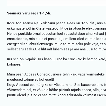
Seansiks varu aega 1-1,5h.
Kogu töö seansi ajal käib Sinu peaga. Peas on 32 punkti, mis 
uskumuste, põhimõtete, vaatepunktide ja otsuste elektromagn
Nende punktide õrnal puudutamisel vabastatakse sinu kehast j
emotsioonid, mis sulle ei panusta ja millest oled valmis loob
energeetilise lahtiütlemisega, mille toimimiseks pole vaja, et 
sellest aru saaks.Ole lihtsalt lubamises ja ära analüüsi toimuv
Kui see on vajalik, siis lisan juurde ka erinevaid kehatehnikaid
kohapeal.
Mina pean Access Consciousness tehnikaid väga võimsateks j
muutused toimuvad koheselt!
Kogu Accessi eesmärgiks on väestamine. See baseerub sinu t
võimendamisel, et võiksid kõike piiritult tajuda, teada, olla ja v
piiritu olend ja sind ei saa mitte keegi takistada valimast isee