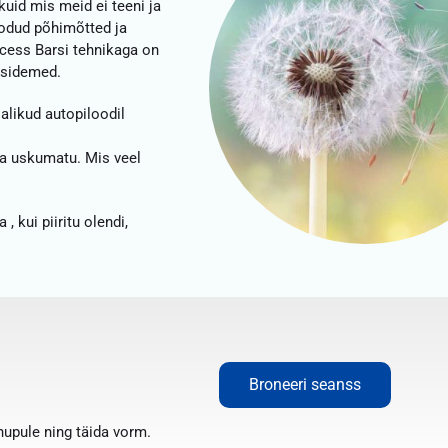
uid mis meid ei teeni ja
odud põhimõtted ja
ccess Barsi tehnikaga on
 sidemed.
alikud autopiloodil
ja uskumatu. Mis veel
 kui piiritu olendi,
Broneeri seanss
nupule ning täida vorm.