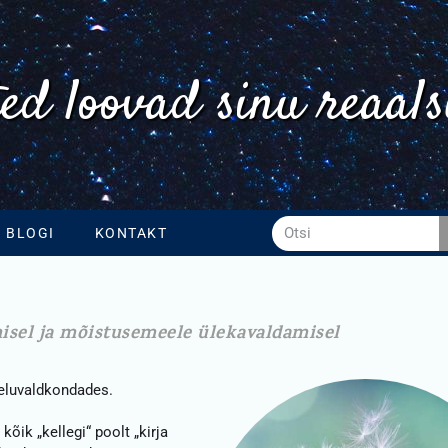
ed loovad sinu reaals
BLOGI
KONTAKT
isel ja mõistusemeele ülekavaldamisel
 eluvaldkondades.
õik „kellegi“ poolt „kirja