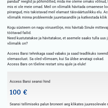
pandud“ reeglid ja põhimõtted, mida me oleme omaks võtnud, k
mis ei ole meie omad. Meil on võimalik hävitada omaenese lo
piirangud, mis takistavad meil elamast täisväärtuslikku elu. A
võimalik minna probleemide juuretasandile ja katkestada kõik
Kogu süsteem on nagu viirusetõrje, mis hävitab Sinule mittevaj
töötavad failid.
Need kustutatakse ja hävitatakse, et asemele saaks tulla uus 
võimalik on?
Access Barsi tehnikaga saad vabaks ja saad teadlikuks iseenda ,
olemasolust. Sa oled võimsam, kui Sa üldse arvatagi oskad.
Access Bars on tõeline restart sinu ajule ja elule!
Access Barsi seansi hind
100 €
Seansi tellimiseks palun broneeri aeg klikates juuresolevale 