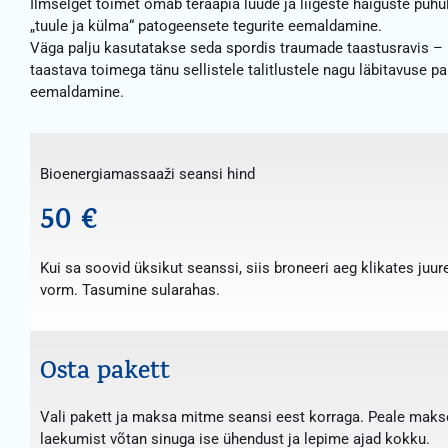
Ilmselget toimet omab teraapia luude ja liigeste haiguste puhul
„tuule ja külma“ patogeensete tegurite eemaldamine.
Väga palju kasutatakse seda spordis traumade taastusravis –
taastava toimega tänu sellistele talitlustele nagu läbitavuse 
eemaldamine.
Bioenergiamassaaži seansi hind
50 €
Kui sa soovid üksikut seanssi, siis broneeri aeg klikates juur
vorm. Tasumine sularahas.
Osta pakett
Vali pakett ja maksa mitme seansi eest korraga. Peale maks
laekumist võtan sinuga ise ühendust ja lepime ajad kokku.