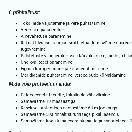
8 põhitalitust:
Toksiinide väljutamine ja vere puhastamine
Vereringe paranemine
Ainevahetuse paranemine
Rakuaktiivsuse ja organismi isetaastumisvõime suure
tugevnemine
Paistetuste vähenemine, valu kõrvaldamine, luude ja lih
Une kvaliteedi paranemine
Figuuri korrigeerimine ja kosmeetiline toime
Meridiaanide puhastamine, verepaisude kõrvaldamine
Mida võib protseduur anda:
Patogeensete tegurite, toksiinide väljaviimine
Samaväärne 10 massaažiga
Rasvkoe kaotamises samaväärne 6 km jooksuga
Samaväärne 500 rinnalt surumisega pikali asendis
Samaväärne kogu keha energiakanalite puhastamisega 1 