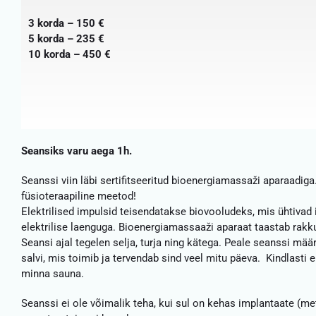
3 korda – 150 €
5 korda – 235 €
10 korda – 450 €
Seansiks varu aega 1h.
Seanssi viin läbi sertifitseeritud bioenergiamassaži aparaadig
füsioteraapiline meetod!
Elektrilised impulsid teisendatakse biovooludeks, mis ühtivad
elektrilise laenguga. Bioenergiamassaaži aparaat taastab rakk
Seansi ajal tegelen selja, turja ning kätega. Peale seanssi määr
salvi, mis toimib ja tervendab sind veel mitu päeva. Kindlasti e
minna sauna.
Seanssi ei ole võimalik teha, kui sul on kehas implantaate (met