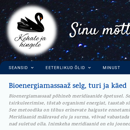
Sinu mõtt
SEANSID
EETERLIKUD ÕLID
MINUST
Bioenergiamassaaž selg, turi ja käed
Bioenergiamassaaž põhineb meridiaanide õpetusel. Se
tsirkuleerimise, tõstab organismi energiat, taastab s
See metoodika on tõhus erinevate haiguste ennetamise
Meridiaanid määravad elu ja surma, võivad vabastada s
nad suletud olla. Inimkeha meridiaanid on elu jooned