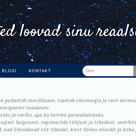
ed loovad sinu reaals
BLOGI
KONTAKT
e puhastab meridiaane, taastab eluenergia ja vere norma
iseorganite tasakaalu.
ks ja raviks, aga ka tervise parandamiseks.
ajast haigusest, reguleerida tühjust ja tihedust, seetõttu
, nad ühendavad viit tihedat, kuut õõnes elundit ja keha 