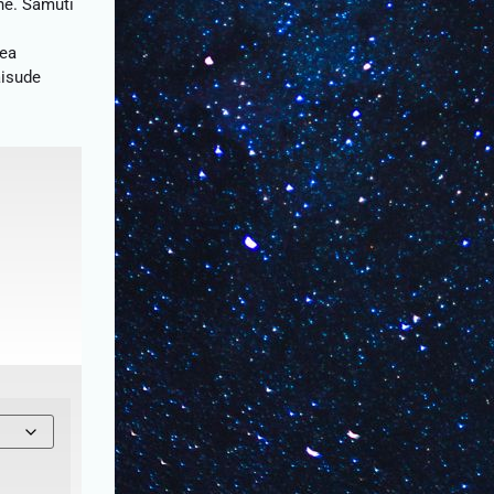
jne. Samuti
hea
aisude