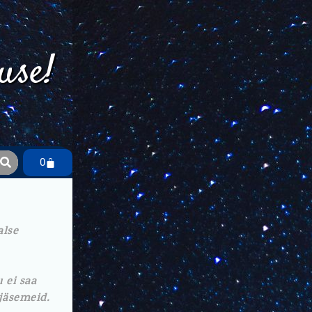
use!
0
alse
 ei saa
jäsemeid.