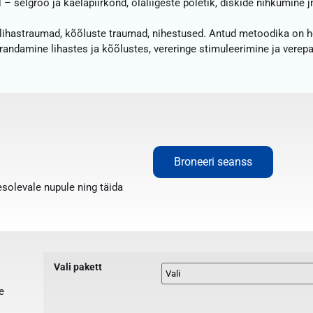
 – selgroo ja kaelapiirkond, õlaliigeste põletik, diskide nihkumine 
 lihastraumad, kõõluste traumad, nihestused. Antud metoodika on 
parandamine lihastes ja kõõlustes, vereringe stimuleerimine ja verep
Broneeri seanss
esolevale nupule ning täida
Vali pakett
e