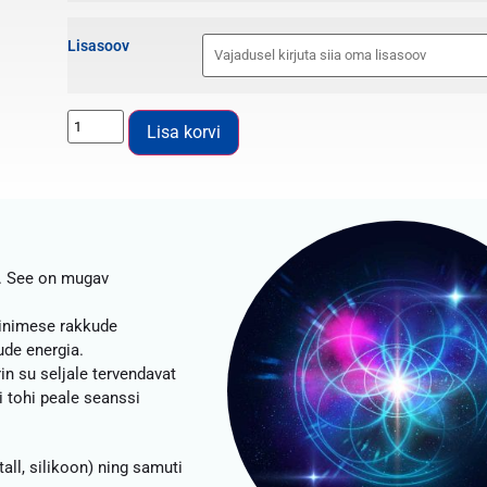
Lisasoov
Lisa korvi
a. See on mugav
 inimese rakkude
ude energia.
in su seljale tervendavat
i tohi peale seanssi
all, silikoon) ning samuti