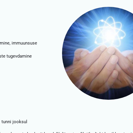
nemine, immuunsuse
aste tugevdamine
tunni jooksul