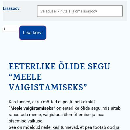
Lisasoov
Lisa korvi
EETERLIKE ÕLIDE SEGU
“MEELE
VAIGISTAMISEKS”
Kas tunned, et su mõtted ei peatu hetkekski?
“Meele vaigistamiseks”
on eeterlike õlide segu, mis aitab
rahustada meele, vaigistada ülemõtlemise ja luua
sisemise vaikuse.
See on mõeldud neile, kes tunnevad, et pea töötab ööd ja