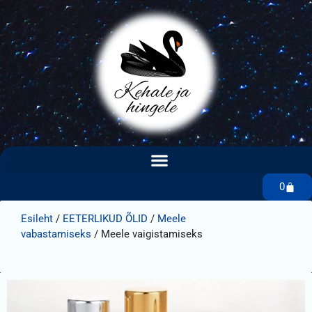
0
Esileht
/
EETERLIKUD ÕLID
/
Meele
vabastamiseks
/ Meele vaigistamiseks