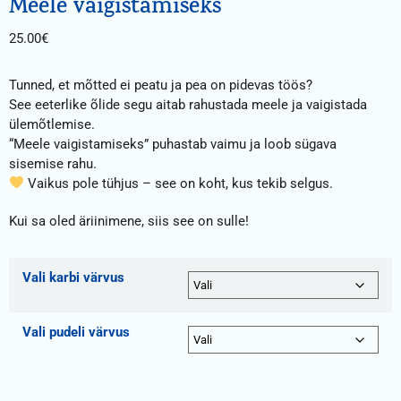
Meele vaigistamiseks
25.00
€
Tunned, et mõtted ei peatu ja pea on pidevas töös?
See eeterlike õlide segu aitab rahustada meele ja vaigistada
ülemõtlemise.
“Meele vaigistamiseks” puhastab vaimu ja loob sügava
sisemise rahu.
Vaikus pole tühjus – see on koht, kus tekib selgus.
Kui sa oled äriinimene, siis see on sulle!
Vali karbi värvus
Vali pudeli värvus