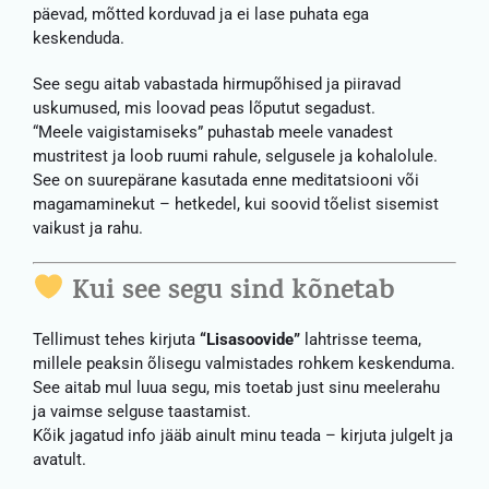
päevad, mõtted korduvad ja ei lase puhata ega
keskenduda.
See segu aitab vabastada hirmupõhised ja piiravad
uskumused, mis loovad peas lõputut segadust.
“Meele vaigistamiseks” puhastab meele vanadest
mustritest ja loob ruumi rahule, selgusele ja kohalolule.
See on suurepärane kasutada enne meditatsiooni või
magamaminekut – hetkedel, kui soovid tõelist sisemist
vaikust ja rahu.
Kui see segu sind kõnetab
Tellimust tehes kirjuta
“Lisasoovide”
lahtrisse teema,
millele peaksin õlisegu valmistades rohkem keskenduma.
See aitab mul luua segu, mis toetab just sinu meelerahu
ja vaimse selguse taastamist.
Kõik jagatud info jääb ainult minu teada – kirjuta julgelt ja
avatult.