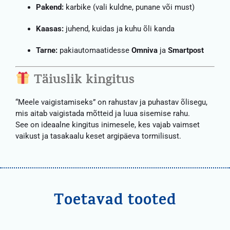
Pakend:
karbike (vali kuldne, punane või must)
Kaasas:
juhend, kuidas ja kuhu õli kanda
Tarne:
pakiautomaatidesse
Omniva
ja
Smartpost
Täiuslik kingitus
“Meele vaigistamiseks” on rahustav ja puhastav õlisegu,
mis aitab vaigistada mõtteid ja luua sisemise rahu.
See on ideaalne kingitus inimesele, kes vajab vaimset
vaikust ja tasakaalu keset argipäeva tormilisust.
Toetavad tooted