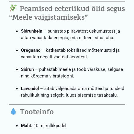
Peamised eeterlikud õlid segus
“Meele vaigistamiseks”
Sidrunhein
– puhastab piiravatest uskumustest ja
aitab vabastada energia, mis ei teeni sinu rahu.
Oregaano
– katkestab toksilised mõttemustrid ja
vabastab negatiivsetest seostest.
Sidrun
– puhastab meele ja toob värskuse, selguse
ning kõrgema vibratsiooni.
Lavendel
– aitab väljendada oma mõtteid ja tundeid
rahulikult ning selgelt, luues sisemise tasakaalu.
Tooteinfo
Maht:
10 ml rullikpudel