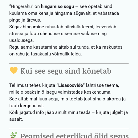
“Hingerahu” on
hingamise segu
– see õpetab sind
kuulama oma keha ja hingama sügavalt, et vabastada
pinge ja ärevus.
Sügav hingamine rahustab närvisüsteemi, leevendab
stressi ja loob ühenduse sisemise vaikuse ning
usaldusega.
Regulaarne kasutamine aitab sul tunda, et ka raskustes
on rahu ja tasakaalu võimalik leida.
Kui see segu sind kõnetab
Tellimust tehes kirjuta
“Lisasoovide”
lahtrisse teema,
millele peaksin õlisegu valmistades keskenduma.
See aitab mul luua segu, mis toetab just sinu olukorda ja
toob kergendust.
Kõik jagatud info jääb ainult minu teada – kirjuta julgelt ja
ausalt.
Peamised eeterlikud õlid segus