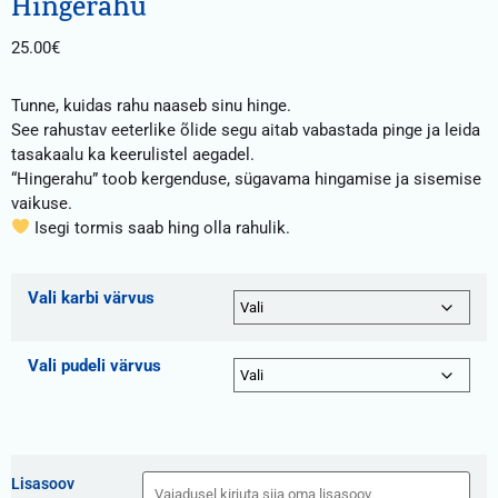
Hingerahu
25.00
€
Tunne, kuidas rahu naaseb sinu hinge.
See rahustav eeterlike õlide segu aitab vabastada pinge ja leida
tasakaalu ka keerulistel aegadel.
“Hingerahu” toob kergenduse, sügavama hingamise ja sisemise
vaikuse.
Isegi tormis saab hing olla rahulik.
Vali karbi värvus
Vali pudeli värvus
Lisasoov