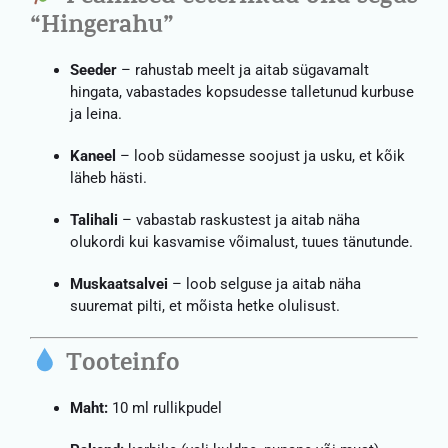
“Hingerahu”
Seeder
– rahustab meelt ja aitab sügavamalt
hingata, vabastades kopsudesse talletunud kurbuse
ja leina.
Kaneel
– loob südamesse soojust ja usku, et kõik
läheb hästi.
Talihali
– vabastab raskustest ja aitab näha
olukordi kui kasvamise võimalust, tuues tänutunde.
Muskaatsalvei
– loob selguse ja aitab näha
suuremat pilti, et mõista hetke olulisust.
Tooteinfo
Maht:
10 ml rullikpudel