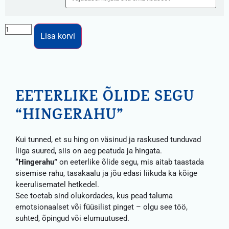
Lisa korvi
EETERLIKE ÕLIDE SEGU
“HINGERAHU”
Kui tunned, et su hing on väsinud ja raskused tunduvad
liiga suured, siis on aeg peatuda ja hingata.
“Hingerahu”
on eeterlike õlide segu, mis aitab taastada
sisemise rahu, tasakaalu ja jõu edasi liikuda ka kõige
keerulisematel hetkedel.
See toetab sind olukordades, kus pead taluma
emotsionaalset või füüsilist pinget – olgu see töö,
suhted, õpingud või elumuutused.