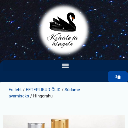
0
Esileht
/
EETERLIKUD ÕLID
/
Südame
avamiseks
/ Hingerahu