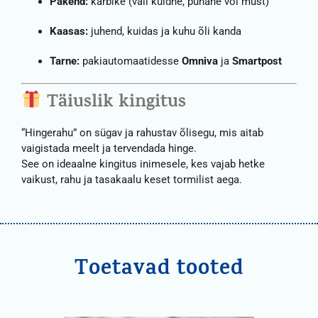
Pakend:
karbike (vali kuldne, punane või must)
Kaasas:
juhend, kuidas ja kuhu õli kanda
Tarne:
pakiautomaatidesse
Omniva
ja
Smartpost
Täiuslik kingitus
“Hingerahu” on sügav ja rahustav õlisegu, mis aitab
vaigistada meelt ja tervendada hinge.
See on ideaalne kingitus inimesele, kes vajab hetke
vaikust, rahu ja tasakaalu keset tormilist aega.
Toetavad tooted