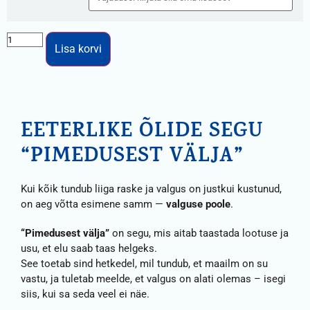
Lisa korvi
EETERLIKE ÕLIDE SEGU
“PIMEDUSEST VÄLJA”
Kui kõik tundub liiga raske ja valgus on justkui kustunud,
on aeg võtta esimene samm —
valguse poole
.
“Pimedusest välja”
on segu, mis aitab taastada lootuse ja
usu, et elu saab taas helgeks.
See toetab sind hetkedel, mil tundub, et maailm on su
vastu, ja tuletab meelde, et valgus on alati olemas – isegi
siis, kui sa seda veel ei näe.