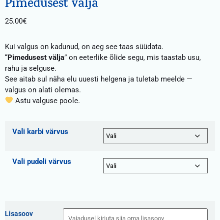
Pimedusest välja
25.00
€
Kui valgus on kadunud, on aeg see taas süüdata.
“
Pimedusest välja
” on eeterlike õlide segu, mis taastab usu,
rahu ja selguse.
See aitab sul näha elu uuesti helgena ja tuletab meelde —
valgus on alati olemas.
Astu valguse poole.
Vali karbi värvus
Vali pudeli värvus
Lisasoov