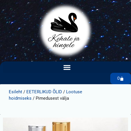
0
Esileht
/
EETERLIKUD ÕLID
/
Lootuse
hoidmiseks
/ Pimedusest välja