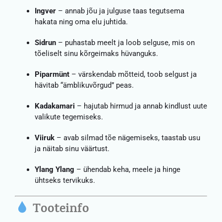
Ingver
– annab jõu ja julguse taas tegutsema
hakata ning oma elu juhtida.
Sidrun
– puhastab meelt ja loob selguse, mis on
tõeliselt sinu kõrgeimaks hüvanguks.
Piparmünt
– värskendab mõtteid, toob selgust ja
hävitab “ämblikuvõrgud” peas.
Kadakamari
– hajutab hirmud ja annab kindlust uute
valikute tegemiseks.
Viiruk
– avab silmad tõe nägemiseks, taastab usu
ja näitab sinu väärtust.
Ylang Ylang
– ühendab keha, meele ja hinge
ühtseks tervikuks.
Tooteinfo