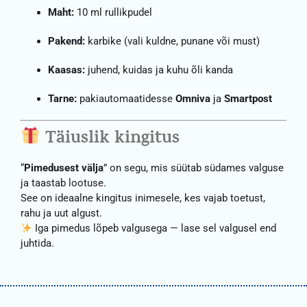
Maht:
10 ml rullikpudel
Pakend:
karbike (vali kuldne, punane või must)
Kaasas:
juhend, kuidas ja kuhu õli kanda
Tarne:
pakiautomaatidesse
Omniva
ja
Smartpost
Täiuslik kingitus
“
Pimedusest välja
” on segu, mis süütab südames valguse
ja taastab lootuse.
See on ideaalne kingitus inimesele, kes vajab toetust,
rahu ja uut algust.
Iga pimedus lõpeb valgusega — lase sel valgusel end
juhtida.