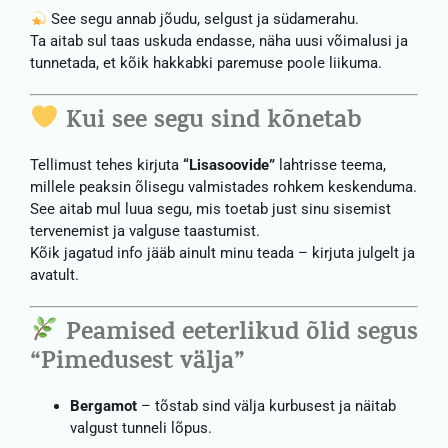
See segu annab jõudu, selgust ja südamerahu.
Ta aitab sul taas uskuda endasse, näha uusi võimalusi ja
tunnetada, et kõik hakkabki paremuse poole liikuma.
Kui see segu sind kõnetab
Tellimust tehes kirjuta
“Lisasoovide”
lahtrisse teema,
millele peaksin õlisegu valmistades rohkem keskenduma.
See aitab mul luua segu, mis toetab just sinu sisemist
tervenemist ja valguse taastumist.
Kõik jagatud info jääb ainult minu teada – kirjuta julgelt ja
avatult.
Peamised eeterlikud õlid segus
“Pimedusest välja”
Bergamot
– tõstab sind välja kurbusest ja näitab
valgust tunneli lõpus.