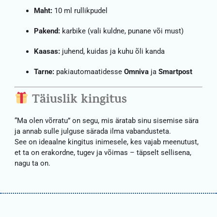
Maht:
10 ml rullikpudel
Pakend:
karbike (vali kuldne, punane või must)
Kaasas:
juhend, kuidas ja kuhu õli kanda
Tarne:
pakiautomaatidesse
Omniva
ja
Smartpost
Täiuslik kingitus
“Ma olen võrratu” on segu, mis äratab sinu sisemise sära
ja annab sulle julguse särada ilma vabandusteta.
See on ideaalne kingitus inimesele, kes vajab meenutust,
et ta on erakordne, tugev ja võimas – täpselt sellisena,
nagu ta on.