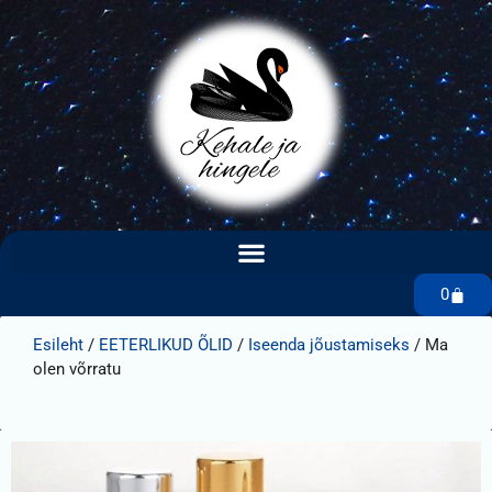
0
Esileht
/
EETERLIKUD ÕLID
/
Iseenda jõustamiseks
/ Ma
olen võrratu