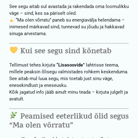
See segu aitab sul avastada ja rakendada oma loomulikku
väge – sind, kes sa päriselt oled.
“Ma olen võrratu” paneb su energiavälja helendama –
inimesed märkavad sind, tunnevad su jõudu ja hakkavad
sinuga arvestama.
Kui see segu sind kõnetab
Tellimust tehes kirjuta
“Lisasoovide”
lahtrisse teema,
millele peaksin õlisegu valmistades rohkem keskenduma.
See aitab mul luua segu, mis toetab just sinu väge,
enesekindlust ja eneseusku.
Kõik jagatud info jääb ainult minu teada – kirjuta julgelt ja
avatult.
Peamised eeterlikud õlid segus
“Ma olen võrratu”