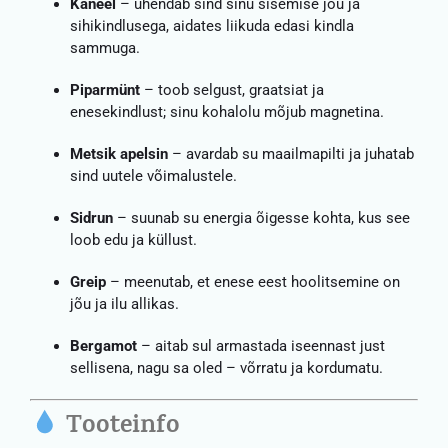
Kaneel
– ühendab sind sinu sisemise jõu ja
sihikindlusega, aidates liikuda edasi kindla
sammuga.
Piparmünt
– toob selgust, graatsiat ja
enesekindlust; sinu kohalolu mõjub magnetina.
Metsik apelsin
– avardab su maailmapilti ja juhatab
sind uutele võimalustele.
Sidrun
– suunab su energia õigesse kohta, kus see
loob edu ja küllust.
Greip
– meenutab, et enese eest hoolitsemine on
jõu ja ilu allikas.
Bergamot
– aitab sul armastada iseennast just
sellisena, nagu sa oled – võrratu ja kordumatu.
Tooteinfo