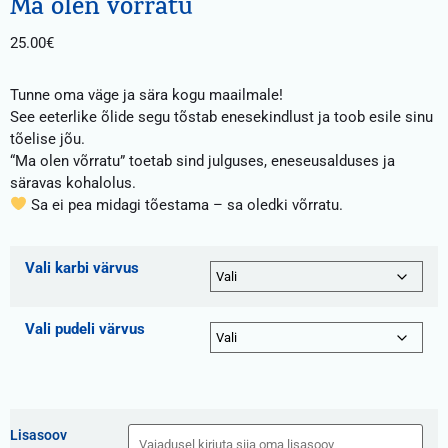
Ma olen võrratu
25.00
€
Tunne oma väge ja sära kogu maailmale!
See eeterlike õlide segu tõstab enesekindlust ja toob esile sinu
tõelise jõu.
“Ma olen võrratu” toetab sind julguses, eneseusalduses ja
säravas kohalolus.
Sa ei pea midagi tõestama – sa oledki võrratu.
Vali karbi värvus
Vali pudeli värvus
Lisasoov