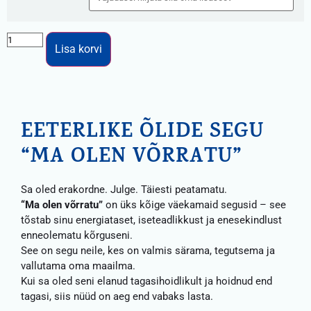
Lisa korvi
EETERLIKE ÕLIDE SEGU
“MA OLEN VÕRRATU”
Sa oled erakordne. Julge. Täiesti peatamatu.
“Ma olen võrratu”
on üks kõige väekamaid segusid – see
tõstab sinu energiataset, iseteadlikkust ja enesekindlust
enneolematu kõrguseni.
See on segu neile, kes on valmis särama, tegutsema ja
vallutama oma maailma.
Kui sa oled seni elanud tagasihoidlikult ja hoidnud end
tagasi, siis nüüd on aeg end vabaks lasta.