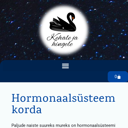
0
Hormonaalsüsteem
korda
Paljude naiste suureks mureks on hormonaalsüsteemi