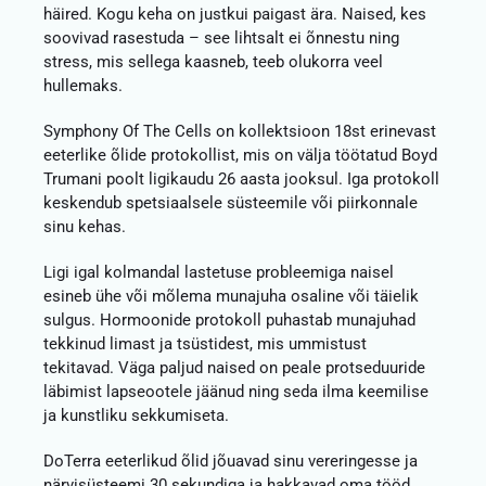
häired. Kogu keha on justkui paigast ära. Naised, kes
soovivad rasestuda – see lihtsalt ei õnnestu ning
stress, mis sellega kaasneb, teeb olukorra veel
hullemaks.
Symphony Of The Cells on kollektsioon 18st erinevast
eeterlike õlide protokollist, mis on välja töötatud Boyd
Trumani poolt ligikaudu 26 aasta jooksul. Iga protokoll
keskendub spetsiaalsele süsteemile või piirkonnale
sinu kehas.
Ligi igal kolmandal lastetuse probleemiga naisel
esineb ühe või mõlema munajuha osaline või täielik
sulgus. Hormoonide protokoll puhastab munajuhad
tekkinud limast ja tsüstidest, mis ummistust
tekitavad. Väga paljud naised on peale protseduuride
läbimist lapseootele jäänud ning seda ilma keemilise
ja kunstliku sekkumiseta.
DoTerra eeterlikud õlid jõuavad sinu vereringesse ja
närvisüsteemi 30 sekundiga ja hakkavad oma tööd